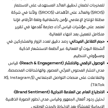
للمخرجات لضمان تحقيق العائد المستهدف على الاستثمار
($ROI$) والعائد على الأهداف ($ROO$). ولأننا في شركة
مظلة للإنتاج الإعلامي نؤمن بالشفافية ولغة الأرقام، فإننا
نعتمد على مؤشرات قياس أداء صارمة نُقدمها في تقرير
متكامل للعميل بعد انتهاء الفعالية:
حجم التفاعل الميداني:
رصد دقيق لعدد الزوار والمشاركين في
أنشطة البوث أو الفعالية عبر أنظمة الاستشعار الذكية
ومسؤولي التنظيم.
الوصول الرقمي والانتشار (Reach & Engagement):
قياس
مدى انتشار المحتوى المرئي المصور، والهاشتاقات المخصصة،
والتفاعلات على منصات التواصل الاجتماعي ($X$, Instagram,
TikTok).
الانطباع العام عن العلامة التجارية (Brand Sentiment):
تحليل ردود أفعال الجمهور وقياس مدى تطور الصورة الذهنية
الإيجابية للمنشأة بعد الارتباط بالحدث الوطني.