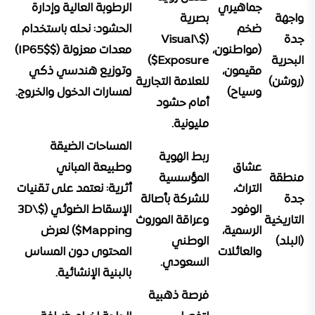
جماهيري
الرطوبة العالية وإدارة
واجهة
بصرية
ضخم
الحشود:
نحله باستخدام
جدة
($Visual\
(مواطنون،
معدات معزولة ($IP65$)
البحرية
Exposure$)
مقيمون،
وتوزيع هندسي ذكي
(روشن)
للعلامة التجارية
وسياح)
لمسارات الدخول والخروج.
أمام حشود
مليونية.
المساحات الضيقة
ربط الهوية
عشاق
وطبيعة المباني
منطقة
المؤسسية
التراث،
أثرية:
نعتمد على تقنيات
جدة
للشركة بأصالة
الوفود
الإسقاط الضوئي ($3D\
التاريخية
وعراقة الموروث
الرسمية،
Mapping$) لعرض
(البلد)
الوطني
والعائلات
المحتوى دون المساس
السعودي.
بالبنية الإنشائية.
فرصة ذهبية