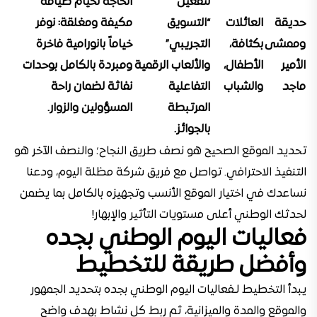
لتفعيل
الحاجة لخيام ضيافة
حديقة
العائلات
“التسويق
مكيفة ومغلقة:
نوفر
وممشى
بكثافة،
التجريبي”
خياماً بانورامية فاخرة
الأمير
الأطفال،
والألعاب الرقمية
ومبردة بالكامل بوحدات
ماجد
والشباب
التفاعلية
نفاثة لضمان راحة
المرتبطة
المسؤولين والزوار.
بالجوائز.
تحديد الموقع الصحيح هو نصف طريق النجاح؛ والنصف الآخر هو
التنفيذ الاحترافي. تواصل مع فريق شركة مظلة اليوم، ودعنا
نساعدك في اختيار الموقع الأنسب وتجهيزه بالكامل بما يضمن
لحدثك الوطني أعلى مستويات التأثير والإبهار!
فعاليات اليوم الوطني بجده
وأفضل طريقة للتخطيط
يبدأ التخطيط لـفعاليات اليوم الوطني بجده بتحديد الجمهور
والموقع والمدة والميزانية، ثم ربط كل نشاط بهدف واضح