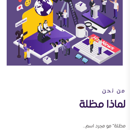
من نحن
لماذا مظلة
مظلة" مو مجرد اسم...