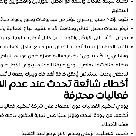
نمتلك شبكة علاقات واسعة مع أفضل الموردين والمصورين وال
التنظيم.
نقوم بإنتاج محتوى بصري مؤثر من فيديوهات وصور ومواد دعائية 
نوفر خدمات تحليل النتائج ومتابعة الأداء لتقييم نجاح الفعالية وت
نحرص دائمًا على الابتكار والتجديد من خلال أفكار تنظيمية جدي
نلتزم بالخطة الزمنية المُحددة لضمان سير جميع مراحل الفعالية 
وبالتالي، إذا كُنت تنوي تنظيم فعالية مميزة ضمن موسم الرياض
مظلة لمناقشة التفاصيل، ودع فريقنا المحترف يتولى تخطيط وتن
لتحظى بحدث استثنائي يُحقق كافة أهدافك ويترك بصمة لا تُن
أخطاء شائعة تحدث عند عدم ال
فعاليات محترفة
يؤدي تنظيم الفعاليات دون الاعتماد على شركة تنظيم فعاليات 
تُضعف من جودة الحدث وتؤثر سلبًا على تجربة الحضور، خاصة في 
هذه الأخطاء:
ضعف التخطيط الزمني وعدم الالتزام بمواعيد التنفيذ.