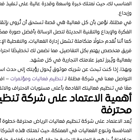
المناسب لك، حيث نمتلك خبرة واسعة وقدرة عالية على تنفيذ فعال
وإبداع.
في مظلة، نؤمن بأن كل فعالية هي قصة تستحق أن تُروى بإتقان
الفكرة والإبداع والتقنية الحديثة لتصل الرسالة بأفضل صورة ممكنة 
كما أننا نُقدم حلولًا متكاملة تشمل إدارة الفعاليات، والتغطية الإ
فريق متخصص يهتم بكل التفاصيل، مما نضمن لك تخطيطًا احترافيً
بفعالية ويُبرز تميز علامتك التجارية في كل مشهد.
وبهذا، إذا كنت تبحث عن شريك موثوق يُحول رؤيتك إلى حدث اس
التواصل معنا في شركة مظلة لـ
تنظيم فعاليات ومؤتمرات
– افض
معًا في تنظيم فعاليتك القادمة بأعلى مستويات الاحتراف والاتق
أهمية الاعتماد على شركة تنظيم
محترفة
يُعد الاعتماد على شركة تنظيم فعاليات الرياض محترفة خطوة أ
المنافسة وتنوع الفعاليات في المملكة، حيث تمتلك هذه الشركا